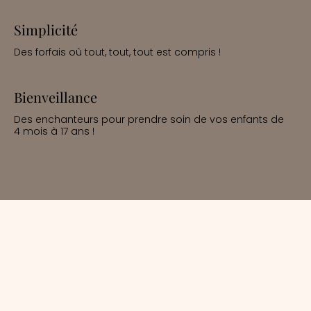
Simplicité
Des forfais où tout, tout, tout est compris !
Bienveillance
Des enchanteurs pour prendre soin de vos enfants de
4 mois à 17 ans !